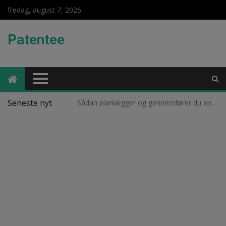
fredag, august 7, 2026
Patentee
Få professionel og holdbar brolægning i Ringsted til dine udendørsarealer
Seneste nyt
Sådan planlægger og gennemfører du en effektiv flytning uden stress
Læderjakker til mænd og damer
Få en problemfri flytning med et professionelt flyttefirma på Sjælland
Sådan finder du den rette tandlæge i Korsør for optimal tandpleje
17. oktober 2022 -
Netbutikker
News
Sådan udfører du effektiv reparation af plæneklipper – tips og vedligeholdelse
Få professionel og holdbar brolægning i Ringsted til dine udendørsarealer
Sådan planlægger og gennemfører du en effektiv flytning uden stress