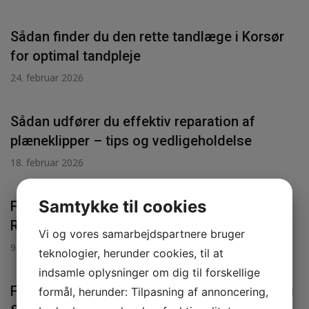
Sådan finder du den rette tandlæge i Korsør
for optimal tandpleje
24. februar 2026
Sådan udfører du effektiv reparation af
plæneklipper – tips og vedligeholdelse
18. februar 2026
Samtykke til cookies
Få professionel og holdbar brolægning i
Ringsted til dine udendørsarealer
Vi og vores samarbejdspartnere bruger
9. november 2025
teknologier, herunder cookies, til at
indsamle oplysninger om dig til forskellige
Få professionel og fleksibel privat rengøring i
formål, herunder: Tilpasning af annoncering,