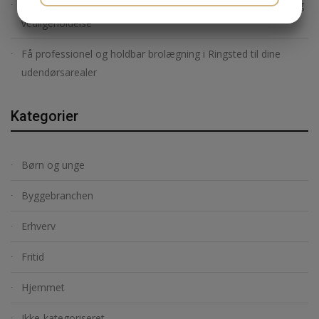
Sådan udfører du effektiv reparation af plæneklipper – tips og
JA
NEJ
JA
NEJ
vedligeholdelse
MARKETING
STATISTIK
Få professionel og holdbar brolægning i Ringsted til dine
udendørsarealer
Kategorier
Børn og unge
Byggebranchen
Erhverv
Fritid
Hjemmet
Ikke-kategoriseret