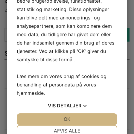
Svendborg til dit hjem
bedre brugeroplevelse, funktionalitet,
statistik og marketing. Disse oplysninger
21. september 2025
kan blive delt med annoncerings- og
analysepartnere, som kan kombinere dem
Search
med data, du tidligere har givet dem eller
Search
for:
de har indsamlet gennem din brug af deres
tjenester. Ved at klikke på 'OK' giver du
Seneste indlæg
samtykke til disse formål.
Sådan planlægger og gennemfører du en effektiv flytning
Læs mere om vores brug af cookies og
uden stress
behandling af persondata på vores
hjemmeside.
Få en problemfri flytning med et professionelt flyttefirma på
Sjælland
VIS
DETALJER
Sådan finder du den rette tandlæge i Korsør for optimal
JA
NEJ
OK
JA
NEJ
tandpleje
NØDVENDIGE
PRÆFERENCER
AFVIS ALLE